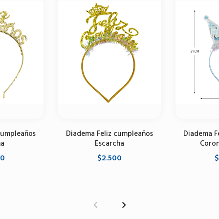
cumpleaños
Diadema Feliz cumpleaños
Diadema F
na
Escarcha
Coron
00
$2.500
$
opciones
Seleccione opciones
Selecci