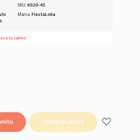
SKU:
6020-45
vío
Marca:
FiestaLoka
s.
s a tu carrito
rrito
Comprar ahora