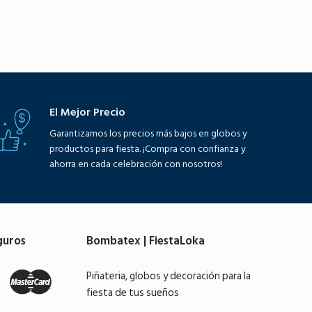
El Mejor Precio
Garantizamos los precios más bajos en globos y
productos para fiesta. ¡Compra con confianza y
ahorra en cada celebración con nosotros!
guros
Bombatex | FiestaLoka
Piñateria, globos y decoración para la
fiesta de tus sueños