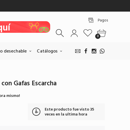
quí
quí
Pagos
quí
0
quí
o desechable
Catálogos
quí
 con Gafas Escarcha
Pagos BANCOLOMBIA
ora mismo!
Realice sus pagos escaneando
nuestro QR.
Este producto fue visto
35
Pagar por BANCOLOMBIA
veces en la ultima hora