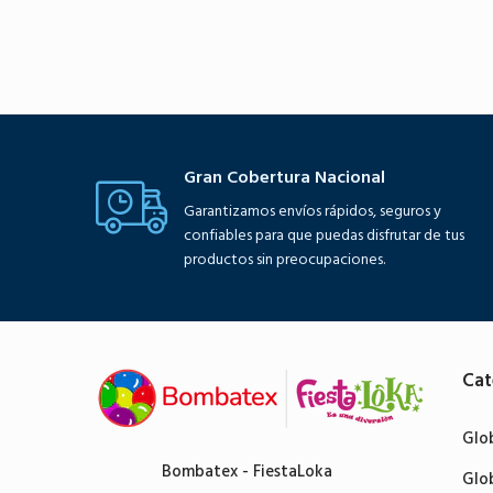
Gran Cobertura Nacional
Garantizamos envíos rápidos, seguros y
confiables para que puedas disfrutar de tus
productos sin preocupaciones.
Cat
Glo
Bombatex - FiestaLoka
Glo