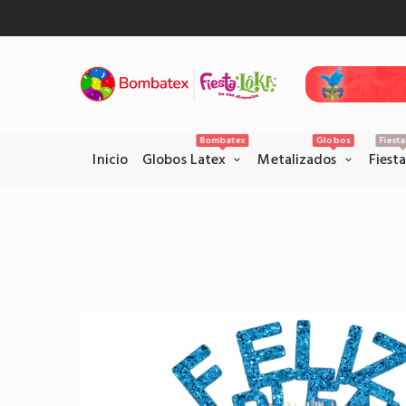
Bombatex
Globos
Fiest
Inicio
Globos Latex
Metalizados
Fiest
Pagos Seguros con PSE
Realice sus pagos con la pataforma
PSE en el siguiente link.
Pagar por PSE