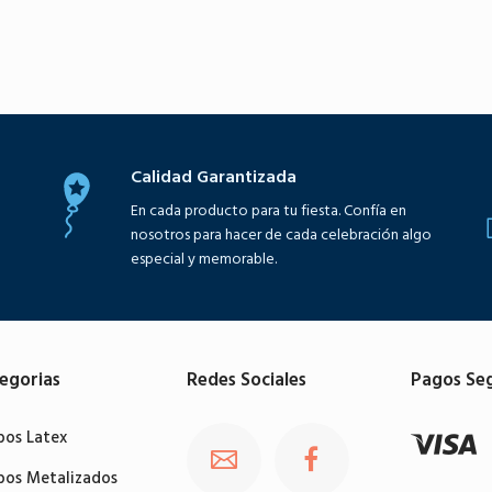
Calidad Garantizada
En cada producto para tu fiesta. Confía en
nosotros para hacer de cada celebración algo
especial y memorable.
egorias
Redes Sociales
Pagos Se
bos Latex
bos Metalizados