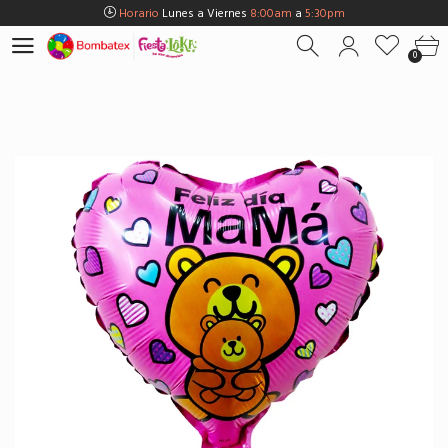
Horario
Lunes a Viernes
8:00am
a
5:30pm
Horario
Sábados
8:00am
a
5:00pm
0
Horario
Domingos y Fest.
9:00am
a
3:00pm
Envios Gratis en
BOGOTÁ
por compras Superiores a
$100.000
Horario
Lunes a Viernes
8:00am
a
5:30pm
Horario
Sábados
8:00am
a
5:00pm
Horario
Domingos y Fest.
9:00am
a
3:00pm