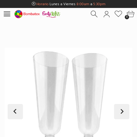
Horario
Lunes a Viernes
8:00am
a
5:30pm
Horario
Sábados
8:00am
a
5:00pm
0
Horario
Domingos y Fest.
9:00am
a
3:00pm
Envios Gratis en
BOGOTÁ
por compras Superiores a
$100.000
Horario
Lunes a Viernes
8:00am
a
5:30pm
Horario
Sábados
8:00am
a
5:00pm
Horario
Domingos y Fest.
9:00am
a
3:00pm