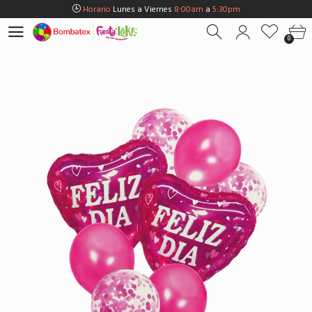
Horario
Lunes a Viernes
8:00am
a
5:30pm
Horario
Sábados
8:00am
a
5:00pm
0
Horario
Domingos y Fest.
9:00am
a
3:00pm
Envios Gratis en
BOGOTÁ
por compras Superiores a
$100.000
Horario
Lunes a Viernes
8:00am
a
5:30pm
Horario
Sábados
8:00am
a
5:00pm
Horario
Domingos y Fest.
9:00am
a
3:00pm