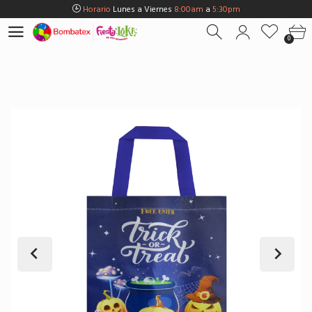
Horario
Lunes a Viernes
8:00am
a
5:30pm
Horario
Sábados
8:00am
a
5:00pm
0
Horario
Domingos y Fest.
9:00am
a
3:00pm
Envios Gratis en
BOGOTÁ
por compras Superiores a
$100.000
Horario
Lunes a Viernes
8:00am
a
5:30pm
Horario
Sábados
8:00am
a
5:00pm
Horario
Domingos y Fest.
9:00am
a
3:00pm