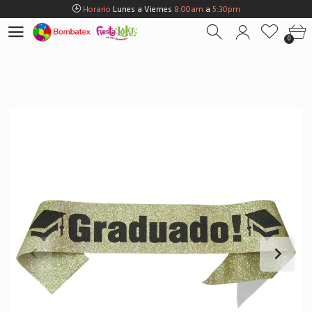
Horario
Lunes a Viernes
8:00am
a
5:30pm
Horario
Sábados
8:00am
a
5:00pm
0
Horario
Domingos y Fest.
9:00am
a
3:00pm
Envios Gratis en
BOGOTÁ
por compras Superiores a
$100.000
Horario
Lunes a Viernes
8:00am
a
5:30pm
Horario
Sábados
8:00am
a
5:00pm
Horario
Domingos y Fest.
9:00am
a
3:00pm