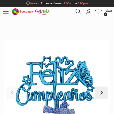
Horario
Lunes a Viernes
8:00am
a
5:30pm
Horario
Sábados
8:00am
a
5:00pm
0
Horario
Domingos y Fest.
9:00am
a
3:00pm
Envios Gratis en
BOGOTÁ
por compras Superiores a
$100.000
Horario
Lunes a Viernes
8:00am
a
5:30pm
Horario
Sábados
8:00am
a
5:00pm
Horario
Domingos y Fest.
9:00am
a
3:00pm