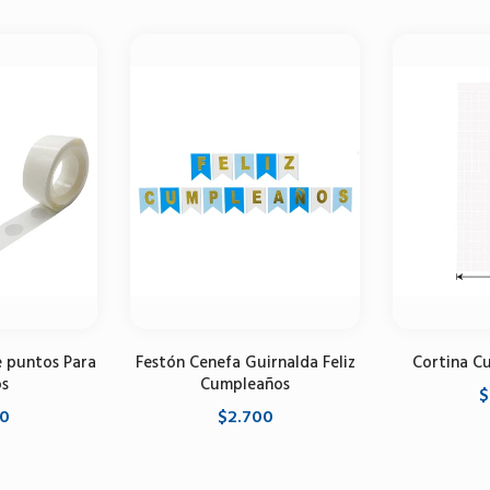
e puntos Para
Festón Cenefa Guirnalda Feliz
Cortina Cu
s
Cumpleaños
$
00
$2.700
Selecci
do
Seleccione opciones