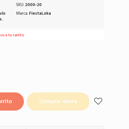
SKU:
2000-20
vío
Marca:
FiestaLoka
s.
s a tu carrito
rrito
Comprar ahora