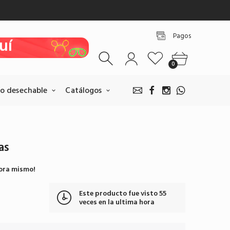
uí
Pagos
uí
uí
0
uí
o desechable
Catálogos
uí
as
Pagos BANCOLOMBIA
ora mismo!
Realice sus pagos escaneando
nuestro QR.
Este producto fue visto
55
Pagar por BANCOLOMBIA
veces en la ultima hora