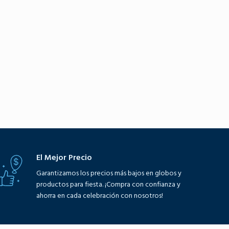
El Mejor Precio
Garantizamos los precios más bajos en globos y
productos para fiesta. ¡Compra con confianza y
ahorra en cada celebración con nosotros!