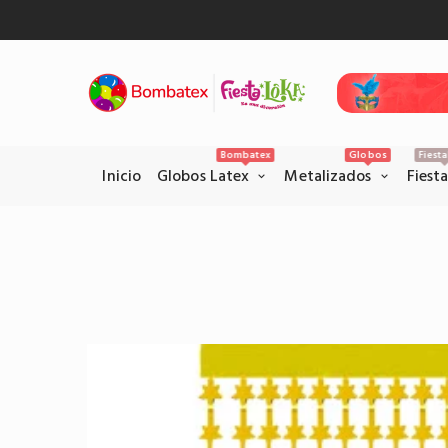
Bombatex
Globos
Fiest
Inicio
Globos Latex
Metalizados
Fiest
Pagos Seguros con PSE
Realice sus pagos con la pataforma
PSE en el siguiente link.
Pagar por PSE