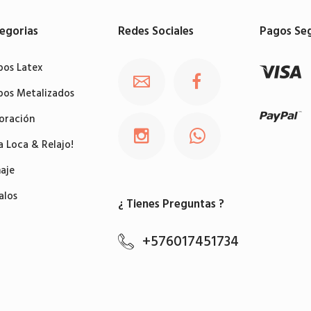
egorias
Redes Sociales
Pagos Se
bos Latex
bos Metalizados
oración
a Loca & Relajo!
aje
alos
¿ Tienes Preguntas ?
+576017451734