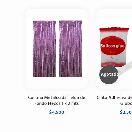
Agotado
Cortina Metalizada Telon de
Cinta Adhesiva d
Fondo Flecos 1 x 2 mts
Globo
$4.500
$2.5
Seleccione opciones
Agota