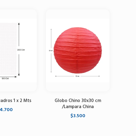
adros 1 x 2 Mts
Globo Chino 30x30 cm
B
/Lampara China
4.700
$3.500
one opciones
Se
Seleccione opciones