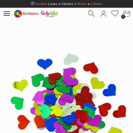
Horario
Lunes a Viernes
8:00am
a
5:30pm
Horario
Sábados
8:00am
a
5:00pm
0
Horario
Domingos y Fest.
9:00am
a
3:00pm
Envios Gratis en
BOGOTÁ
por compras Superiores a
$100.000
Horario
Lunes a Viernes
8:00am
a
5:30pm
Horario
Sábados
8:00am
a
5:00pm
Horario
Domingos y Fest.
9:00am
a
3:00pm