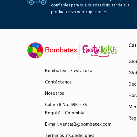
confiables para que puedas disfrutar de tus
productos sin preocupaciones.
Cat
Glo
Bombatex - FiestaLoka
Glo
Contáctenos
Dec
Nosotros
Hor
Calle 78 No. 69K - 35
Men
Bogotá - Colombia
Reg
E-mail:
ventas2@bombatex.com
Términos Y Condiciones