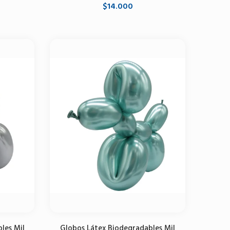
$14.000
Agotado
les Mil
Globos Látex Biodegradables Mil