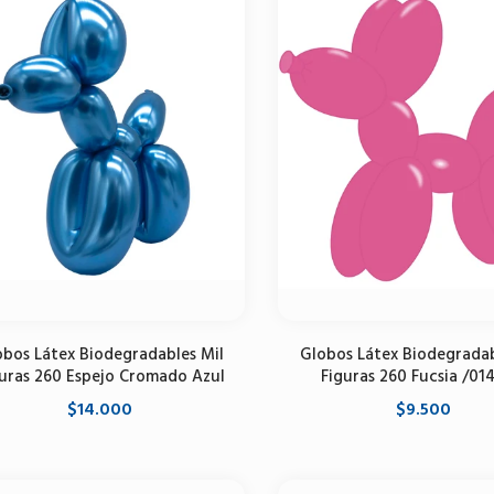
obos Látex Biodegradables Mil
Globos Látex Biodegradab
uras 260 Espejo Cromado Azul
Figuras 260 Fucsia /01
$14.000
$9.500
Agregar al carrito
Agregar al carrito