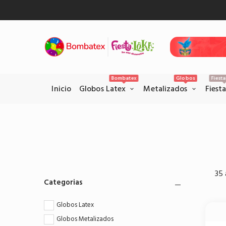
Inicio
Gl
Bombatex
Globos
Fiest
Inicio
Globos Latex
Metalizados
Fiest
Pagos Seguros con PSE
Realice sus pagos con la pataforma
35 
PSE en el siguiente link.
Categorias
Pagar por PSE
Globos Latex
Globos Metalizados