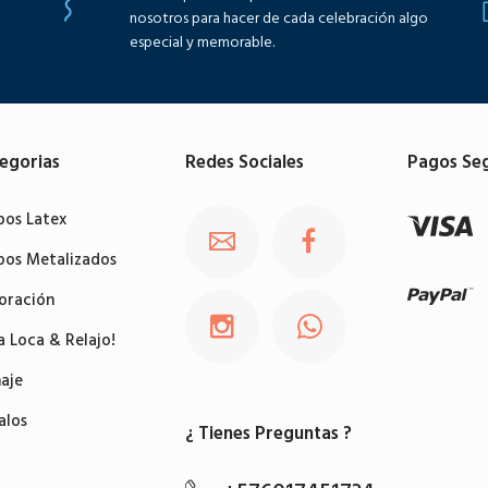
nosotros para hacer de cada celebración algo
especial y memorable.
egorias
Redes Sociales
Pagos Se
bos Latex
bos Metalizados
oración
a Loca & Relajo!
aje
alos
¿ Tienes Preguntas ?