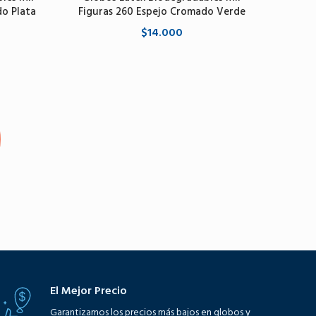
do Plata
Figuras 260 Espejo Cromado Verde
$14.000
Agregar al carrito
El Mejor Precio
Garantizamos los precios más bajos en globos y