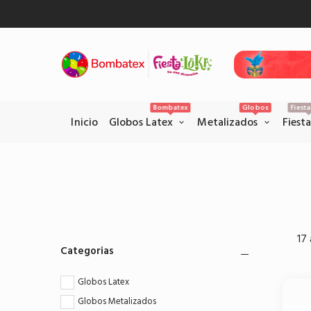
Inicio
Gl
Bombatex
Globos
Fiest
Inicio
Globos Latex
Metalizados
Fiest
Pagos Seguros con PSE
Realice sus pagos con la pataforma
17 
PSE en el siguiente link.
Categorias
Pagar por PSE
Globos Latex
Globos Metalizados