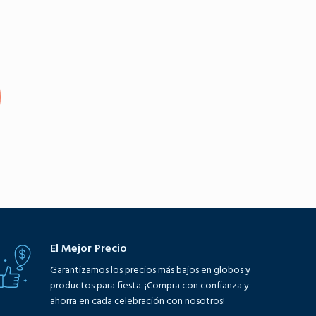
Seleccione opciones
El Mejor Precio
Garantizamos los precios más bajos en globos y
productos para fiesta. ¡Compra con confianza y
ahorra en cada celebración con nosotros!