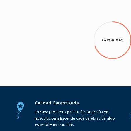
Seleccione opciones
Seleccione opciones
CARGA MÁS
Calidad Garantizada
En cada producto para tu fiesta. Confía en
nosotros para hacer de cada celebración algo
especial y memorable.