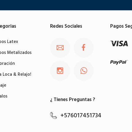
egorias
Redes Sociales
Pagos Se
bos Latex
bos Metalizados
oración
a Loca & Relajo!
aje
alos
¿ Tienes Preguntas ?
+576017451734